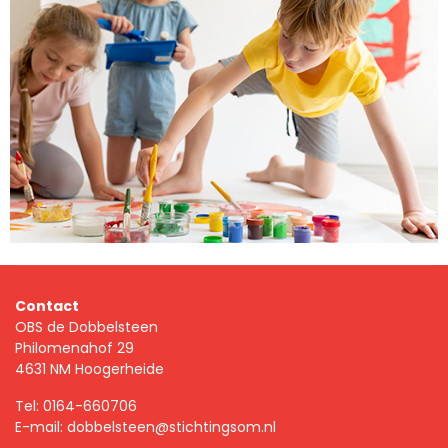
Contact
OBS de Dobbelsteen
Philomenahof 29
4631 NM Hoogerheide
Tel:
0164-660706
E-mail:
dobbelsteen@stichtingsom.nl