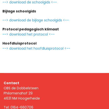
--> download de schoolgids <--
Bijlage schoolgids
--> download de bijlage schoolgids <--
Protocol pedagogisch klimaat
--> download het protocol <--
Hoofdluisprotocol
--> download het hoofdluisprotocol <--
Contact
OBS de Dobbelsteen
Philomenahof 29
4631 NM Hoogerheide
Tel:
0164-660706