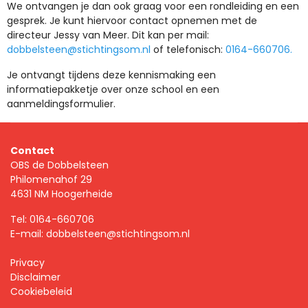
We ontvangen je dan ook graag voor een rondleiding en een
gesprek. Je kunt hiervoor contact opnemen met de
directeur Jessy van Meer. Dit kan per mail:
dobbelsteen@stichtingsom.nl
of telefonisch:
0164-660706.
Je ontvangt tijdens deze kennismaking een
informatiepakketje over onze school en een
aanmeldingsformulier.
Contact
OBS de Dobbelsteen
Philomenahof 29
4631 NM Hoogerheide
Tel:
0164-660706
E-mail:
dobbelsteen@stichtingsom.nl
Privacy
Disclaimer
Cookiebeleid